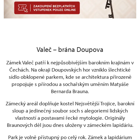
Valeč – brána Doupova
Zámek Valeč patří k nejpůsobivějším barokním krajinám v
Čechách. Na okraji Doupovských hor vzniklo šlechtické
sídlo obklopené parkem, kde se architektura přirozeně
propojuje s přírodou a sochařským uměním Matyáše
Bernarda Brauna.
Zámecký areál doplňuje kostel Nejsvětější Trojice, barokní
sloup a jedinečný soubor soch s alegoriemi lidských
vlastností a postavami řecké mytologie. Originály
Braunových děl jsou dnes uloženy v zámeckém lapidáriu.
Park je volně přístupný po celý rok. Zámek a lapidárium