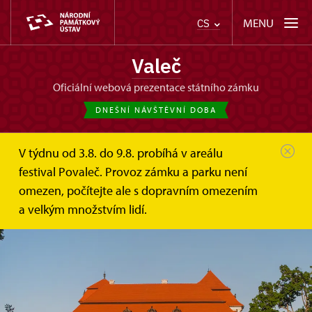
MENU
CS
Valeč
oficiální webová prezentace státního zámku
DNEŠNÍ NÁVŠTĚVNÍ DOBA
V týdnu od 3.8. do 9.8. probíhá v areálu
festival Povaleč. Provoz zámku a parku není
omezen, počítejte ale s dopravním omezením
a velkým množstvím lidí.