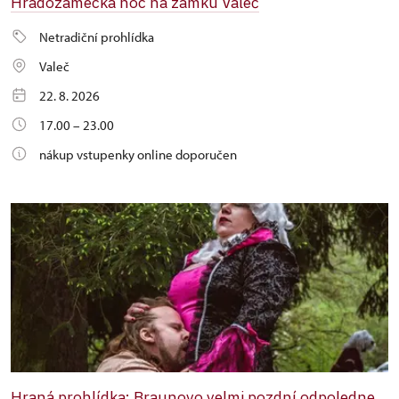
Hradozámecká noc na zámku Valeč
Netradiční prohlídka
Valeč
22. 8. 2026
17.00 – 23.00
nákup vstupenky online doporučen
Hraná prohlídka: Braunovo velmi pozdní odpoledne