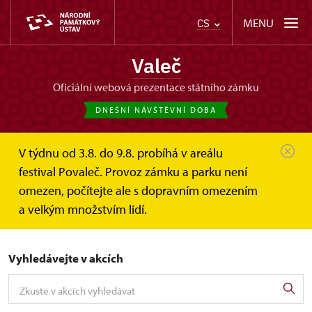
MENU
CS
Valeč
oficiální webová prezentace státního zámku
DNEŠNÍ NÁVŠTĚVNÍ DOBA
V týdnu od 3.8. do 9.8. probíhá v areálu
Valeč
Akce
festival Povaleč. Provoz zámku a parku není
omezen, počítejte ale s dopravním omezením
Akce
a velkým množstvím lidí.
Vyhledávejte v akcích