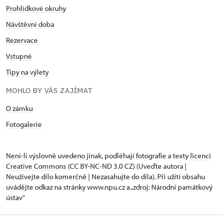
Prohlídkové okruhy
Návštěvní doba
Rezervace
Vstupné
Tipy na výlety
MOHLO BY VÁS ZAJÍMAT
O zámku
Fotogalerie
Není-li výslovně uvedeno jinak, podléhají fotografie a texty
licenci
Creative Commons
(CC BY-NC-ND 3.0 CZ) (Uveďte autora |
Neužívejte dílo komerčně | Nezasahujte do díla). Při užití obsahu
uvádějte odkaz na stránky www.npu.cz a „zdroj: Národní památkový
ústav“