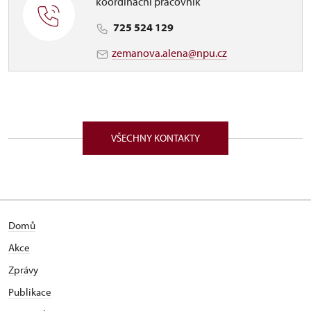
koordinační pracovník
725 524 129
zemanova.alena@npu.cz
VŠECHNY KONTAKTY
Domů
Akce
Zprávy
Publikace