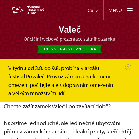
MENU
CS
Valeč
oficiální webová prezentace státního zámku
DNEŠNÍ NÁVŠTĚVNÍ DOBA
V týdnu od 3.8. do 9.8. probíhá v areálu
Valeč
Ubytování, svatby, pronájmy
Ubytování
festival Povaleč. Provoz zámku a parku není
omezen, počítejte ale s dopravním omezením
Ubytování v areálu zámku ve Valči
a velkým množstvím lidí.
Chcete zažít zámek Valeč i po zavírací době?
Nabízíme jednoduché, ale jedinečné ubytování
přímo v zámeckém areálu – ideální pro ty, kteří chtějí