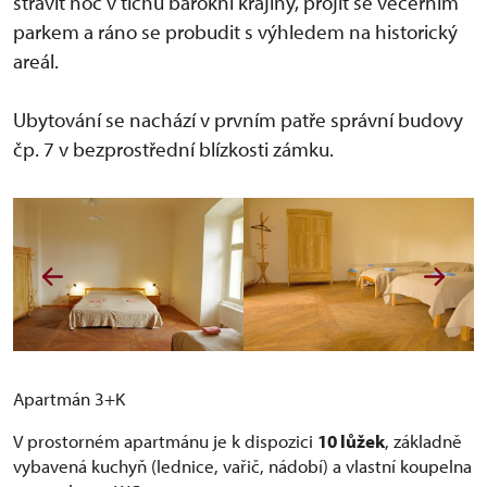
strávit noc v tichu barokní krajiny, projít se večerním
parkem a ráno se probudit s výhledem na historický
areál.
Ubytování se nachází v prvním patře správní budovy
čp. 7 v bezprostřední blízkosti zámku.
Apartmán 3+K
V prostorném apartmánu je k dispozici
10 lůžek
, základně
vybavená kuchyň (lednice, vařič, nádobí) a vlastní koupelna