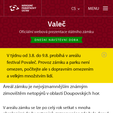
MENU
CS
Valeč
oficiální webová prezentace státního zámku
DNEŠNÍ NÁVŠTĚVNÍ DOBA
V týdnu od 3.8. do 9.8. probíhá v areálu
Valeč
O zámku
Netopýři z Valče
festival Povaleč. Provoz zámku a parku není
omezen, počítejte ale s dopravním omezením
Netopýři z Valče
a velkým množstvím lidí.
Areál zámku je nejvýznamnějším známým
zimovištěm netopýrů v oblasti Doupovských hor.
V areálu zámku se lze po celý rok setkat s mnoha