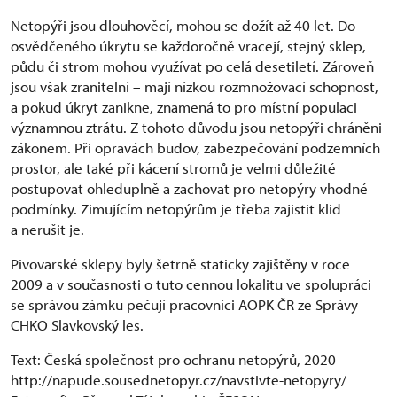
Netopýři jsou dlouhověcí, mohou se dožít až 40 let. Do
osvědčeného úkrytu se každoročně vracejí, stejný sklep,
půdu či strom mohou využívat po celá desetiletí. Zároveň
jsou však zranitelní – mají nízkou rozmnožovací schopnost,
a pokud úkryt zanikne, znamená to pro místní populaci
významnou ztrátu. Z tohoto důvodu jsou netopýři chráněni
zákonem. Při opravách budov, zabezpečování podzemních
prostor, ale také při kácení stromů je velmi důležité
postupovat ohleduplně a zachovat pro netopýry vhodné
podmínky. Zimujícím netopýrům je třeba zajistit klid
a nerušit je.
Pivovarské sklepy byly šetrně staticky zajištěny v roce
2009 a v současnosti o tuto cennou lokalitu ve spolupráci
se správou zámku pečují pracovníci AOPK ČR ze Správy
CHKO Slavkovský les.
Text: Česká společnost pro ochranu netopýrů, 2020
http://napude.sousednetopyr.cz/navstivte-netopyry/