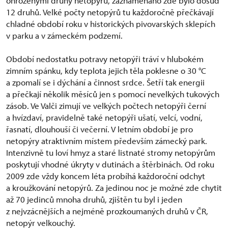
ohroženými druhy netopýrů, zaznamenáno zde bylo dosud
12 druhů. Velké počty netopýrů tu každoročně přečkávají
chladné období roku v historických pivovarských sklepích
v parku a v zámeckém podzemí.
Období nedostatku potravy netopýři tráví v hlubokém
zimním spánku, kdy teplota jejich těla poklesne o 30 °C
a zpomalí se i dýchání a činnost srdce. Šetří tak energii
a přečkají několik měsíců jen s pomocí nevelkých tukových
zásob. Ve Valči zimují ve velkých počtech netopýři černí
a hvízdaví, pravidelně také netopýři ušatí, velcí, vodní,
řasnatí, dlouhouší či večerní. V letním období je pro
netopýry atraktivním místem především zámecký park.
Intenzivně tu loví hmyz a staré listnaté stromy netopýrům
poskytují vhodné úkryty v dutinách a štěrbinách. Od roku
2009 zde vždy koncem léta probíhá každoroční odchyt
a kroužkování netopýrů. Za jedinou noc je možné zde chytit
až 70 jedinců mnoha druhů, zjištěn tu byl i jeden
z nejvzácnějších a nejméně prozkoumaných druhů v ČR,
netopýr velkouchý.