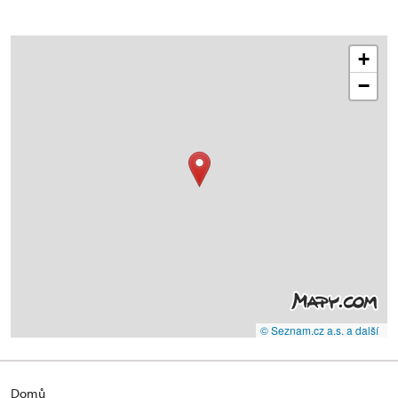
+
−
© Seznam.cz a.s. a další
Domů