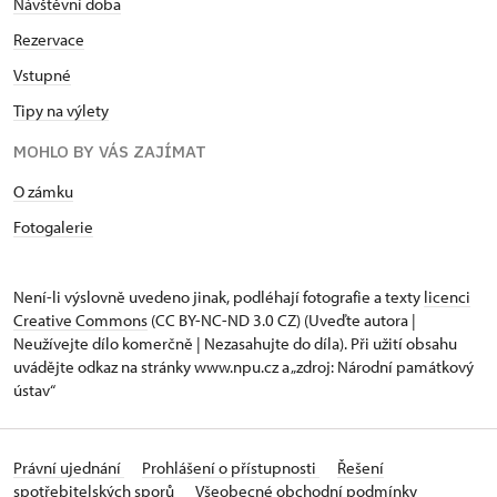
Návštěvní doba
Rezervace
Vstupné
Tipy na výlety
MOHLO BY VÁS ZAJÍMAT
O zámku
Fotogalerie
Není-li výslovně uvedeno jinak, podléhají fotografie a texty
licenci
Creative Commons
(CC BY-NC-ND 3.0 CZ) (Uveďte autora |
Neužívejte dílo komerčně | Nezasahujte do díla). Při užití obsahu
uvádějte odkaz na stránky www.npu.cz a „zdroj: Národní památkový
ústav“
Právní ujednání
Prohlášení o přístupnosti
Řešení
spotřebitelských sporů
Všeobecné obchodní podmínky